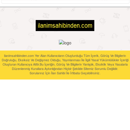
ilanimsahibinden.com Yer Alan Kullanıcıların Oluşturduğu Tüm İçerik, Görüş Ve Bilgilerin
Doğruluğu, Eksiksiz Ve Değişmez Olduğu, Yayınlanması İle İlgili Yasal Yükümlülükler İçeriği
Oluşturan Kullanıcıya Aittir.Bu İçeriğin, Görüş Ve Bilgilerin Yanlışlık, Eksiklik Veya Yasalarla
Düzenlenmiş Kurallara Aykırılığından Hiçbir Şekilde Sitemiz Sorumlu Değildir.
Sorularınız İçin İlan Sahibi İle İrtibata Geçebilirsiniz.