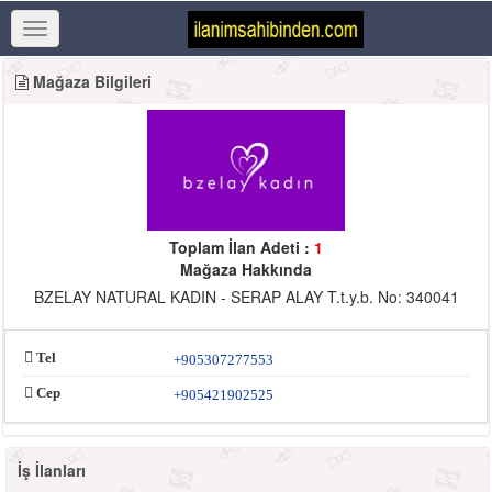
Mağaza Bilgileri
Toplam İlan Adeti :
1
Mağaza Hakkında
BZELAY NATURAL KADIN - SERAP ALAY T.t.y.b. No: 340041
Tel
+905307277553
Cep
+905421902525
İş İlanları